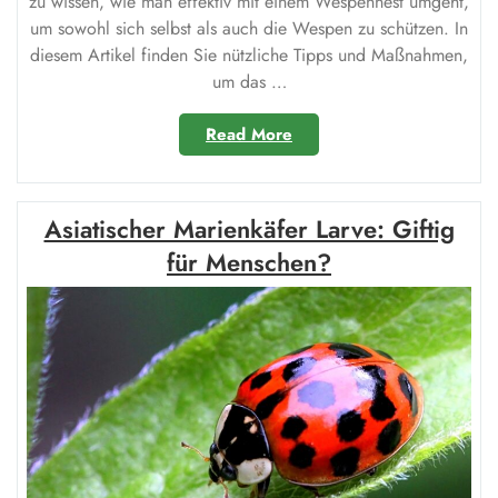
zu wissen, wie man effektiv mit einem Wespennest umgeht,
um sowohl sich selbst als auch die Wespen zu schützen. In
diesem Artikel finden Sie nützliche Tipps und Maßnahmen,
um das …
„Maßnahmen
Read More
gegen
ein
Wespennest:
Asiatischer Marienkäfer Larve: Giftig
So
schützen
für Menschen?
Sie
sich
effektiv“