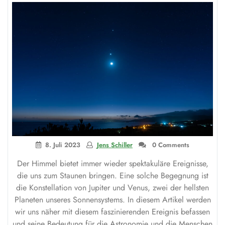
verblüht
sind?“
8. Juli 2023
Jens Schiller
0 Comments
Der Himmel bietet immer wieder spektakuläre Ereignisse,
die uns zum Staunen bringen. Eine solche Begegnung ist
die Konstellation von Jupiter und Venus, zwei der hellsten
Planeten unseres Sonnensystems. In diesem Artikel werden
wir uns näher mit diesem faszinierenden Ereignis befassen
und seine Bedeutung für die Astronomie und die Menschen