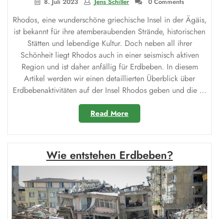
8. Juli 2023
Jens Schiller
0 Comments
Rhodos, eine wunderschöne griechische Insel in der Ägäis,
ist bekannt für ihre atemberaubenden Strände, historischen
Stätten und lebendige Kultur. Doch neben all ihrer
Schönheit liegt Rhodos auch in einer seismisch aktiven
Region und ist daher anfällig für Erdbeben. In diesem
Artikel werden wir einen detaillierten Überblick über
Erdbebenaktivitäten auf der Insel Rhodos geben und die …
„Erdbeben
Read More
Rhodos:
Eine
Übersicht
Wie entstehen Erdbeben?
über
Erdbebenaktivitäten
auf
der
Insel“