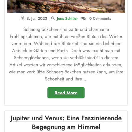
8. Juli 2023
Jens Schiller
0 Comments
Schneeglöckchen sind zarte und charmante
Frühlingsblumen, die mit ihren weißen Blüten den Winter
vertreiben. Während der Blütezeit sind sie ein beliebter
Anblick in Gärten und Parks. Doch was macht man mit
Schneeglöckchen, wenn sie verblüht sind? In diesem
Artikel werden wir verschiedene Möglichkeiten erkunden,
wie man verblühte Schneeglöckchen nutzen kann, um ihre
Schönheit und ihre …
„Was
Read More
macht
man
mit
Jupiter und Venus: Eine Faszinierende
Schneeglöckchen
wenn
Begegnung am Himmel
sie