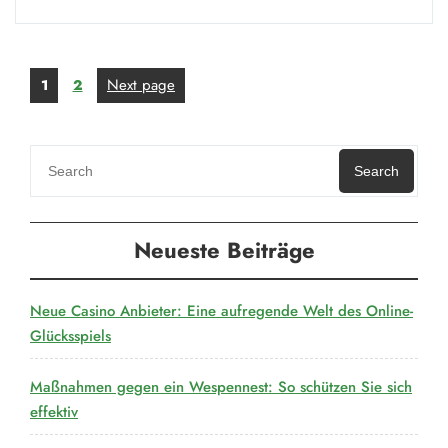
entstehen
Erdbeben?“
Seitennummerierung
Page
Page
Next page
1
2
der
Beiträge
Search
Neueste Beiträge
Neue Casino Anbieter: Eine aufregende Welt des Online-
Glücksspiels
Maßnahmen gegen ein Wespennest: So schützen Sie sich
effektiv