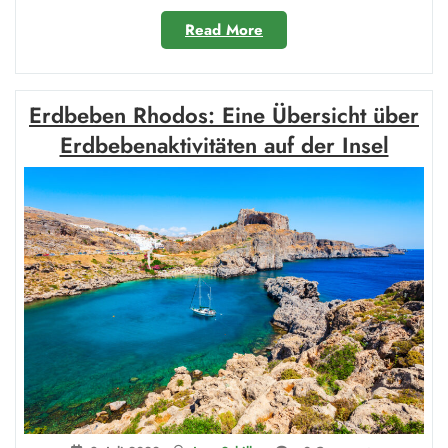
„Was
Read More
gibt
es
für
Erdbeben Rhodos: Eine Übersicht über
Gesteinsarten?“
Erdbebenaktivitäten auf der Insel