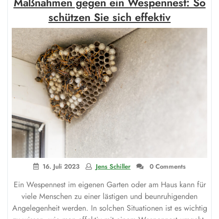
Maßnahmen gegen ein Wespennest: So
aufregende
Welt
schützen Sie sich effektiv
des
Online-
Glücksspiels“
16. Juli 2023
Jens Schiller
0 Comments
Ein Wespennest im eigenen Garten oder am Haus kann für
viele Menschen zu einer lästigen und beunruhigenden
Angelegenheit werden. In solchen Situationen ist es wichtig