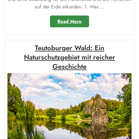
auf der Erde erkunden. 1. Was …
„Jupiter
Read More
und
Venus:
Eine
Teutoburger Wald: Ein
Faszinierende
Begegnung
Naturschutzgebiet mit reicher
am
Geschichte
Himmel“