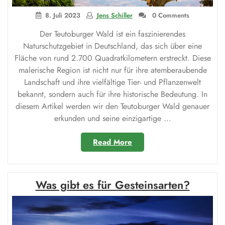
8. Juli 2023
Jens Schiller
0 Comments
Der Teutoburger Wald ist ein faszinierendes
Naturschutzgebiet in Deutschland, das sich über eine
Fläche von rund 2.700 Quadratkilometern erstreckt. Diese
malerische Region ist nicht nur für ihre atemberaubende
Landschaft und ihre vielfältige Tier- und Pflanzenwelt
bekannt, sondern auch für ihre historische Bedeutung. In
diesem Artikel werden wir den Teutoburger Wald genauer
erkunden und seine einzigartige …
„Teutoburger
Read More
Wald:
Ein
Naturschutzgebiet
Was gibt es für Gesteinsarten?
mit
reicher
Geschichte“