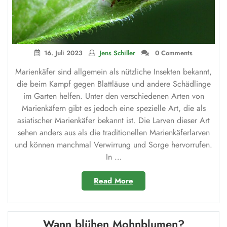
16. Juli 2023
Jens Schiller
0 Comments
Marienkäfer sind allgemein als nützliche Insekten bekannt,
die beim Kampf gegen Blattläuse und andere Schädlinge
im Garten helfen. Unter den verschiedenen Arten von
Marienkäfern gibt es jedoch eine spezielle Art, die als
asiatischer Marienkäfer bekannt ist. Die Larven dieser Art
sehen anders aus als die traditionellen Marienkäferlarven
und können manchmal Verwirrung und Sorge hervorrufen.
In …
„Asiatischer
Read More
Marienkäfer
Larve:
Giftig
Wann blühen Mohnblumen?
für