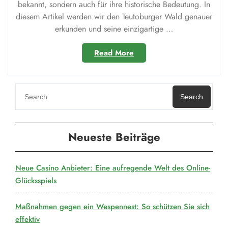
bekannt, sondern auch für ihre historische Bedeutung. In
diesem Artikel werden wir den Teutoburger Wald genauer
erkunden und seine einzigartige …
„Teutoburger
Read More
Wald:
Ein
Naturschutzgebiet
mit
Search
reicher
Geschichte“
Neueste Beiträge
Neue Casino Anbieter: Eine aufregende Welt des Online-
Glücksspiels
Maßnahmen gegen ein Wespennest: So schützen Sie sich
effektiv