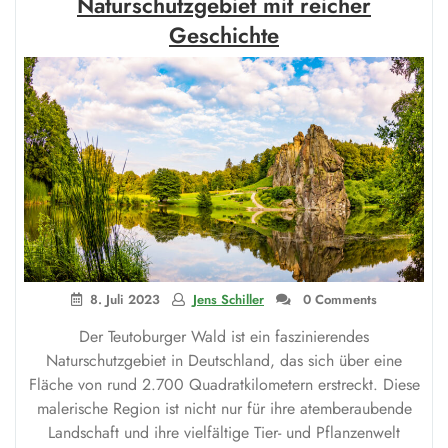
Naturschutzgebiet mit reicher
Geschichte
8. Juli 2023
Jens Schiller
0 Comments
Der Teutoburger Wald ist ein faszinierendes
Naturschutzgebiet in Deutschland, das sich über eine
Fläche von rund 2.700 Quadratkilometern erstreckt. Diese
malerische Region ist nicht nur für ihre atemberaubende
Landschaft und ihre vielfältige Tier- und Pflanzenwelt