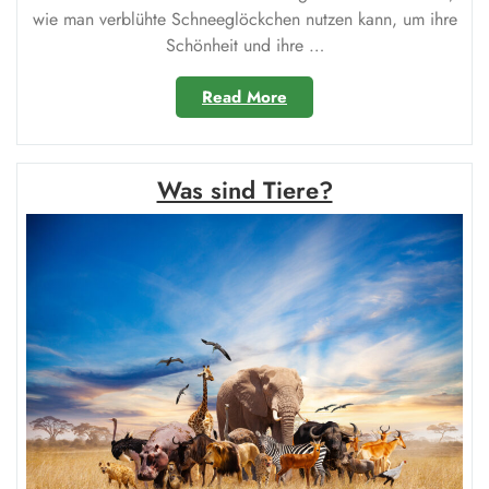
wie man verblühte Schneeglöckchen nutzen kann, um ihre
Schönheit und ihre …
„Was
Read More
macht
man
mit
Was sind Tiere?
Schneeglöckchen
wenn
sie
verblüht
sind?“