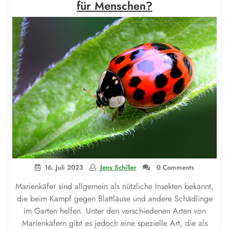
schützen
für Menschen?
Sie
sich
effektiv“
16. Juli 2023
Jens Schiller
0 Comments
Marienkäfer sind allgemein als nützliche Insekten bekannt,
die beim Kampf gegen Blattläuse und andere Schädlinge
im Garten helfen. Unter den verschiedenen Arten von
Marienkäfern gibt es jedoch eine spezielle Art, die als