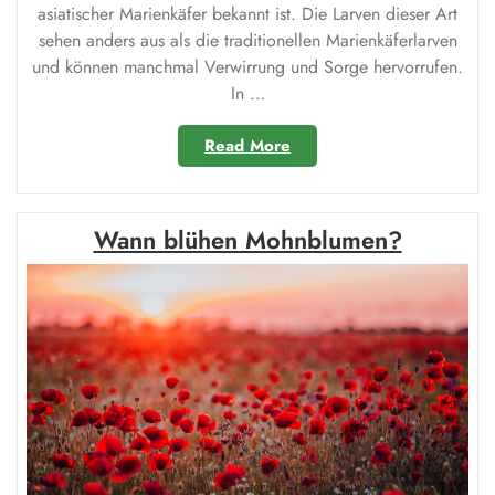
asiatischer Marienkäfer bekannt ist. Die Larven dieser Art
sehen anders aus als die traditionellen Marienkäferlarven
und können manchmal Verwirrung und Sorge hervorrufen.
In …
„Asiatischer
Read More
Marienkäfer
Larve:
Giftig
Wann blühen Mohnblumen?
für
Menschen?“